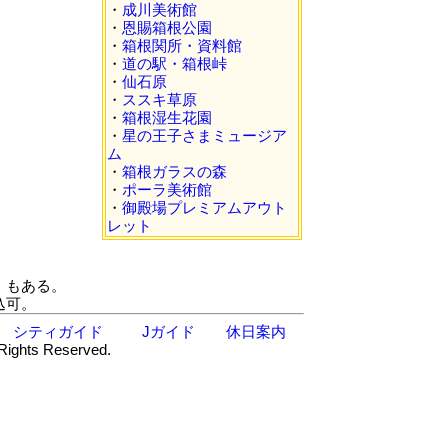
・
成川美術館
・
恩賜箱根公園
・
箱根関所・資料館
・
道の駅・箱根峠
・
仙石原
・
ススキ草原
・
箱根湿生花園
・
星の王子さまミュージア
ム
・
箱根ガラスの森
・
ポーラ美術館
・
御殿場プレミアムアウト
レット
）もある。
込可。
シティガイド
Jガイド
休日案内
 Rights Reserved.