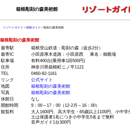
箱根彫刻の森美術館
リゾートガイド
＞
箱根ガイド
＞彫刻の森美術館
箱根彫刻の森美術館
最寄駅
箱根登山鉄道：彫刻の森（徒歩2分）
最寄IC
小田原厚木道路：小田原西 東名：御殿場
駐車場
有料400台(乗用車1回500円)
住所
神奈川県箱根町ニノ平1121
TEL
0460-82-1161
リンク
公式サイト
地図
箱根彫刻の森美術館
写真
箱根彫刻の森美術館
休館日
なし
開館時間
9：00～17：00（12-2月～16：00）
観覧料
大人1600円、高大学生・65歳以上1100円、小中学生
土は保護者1名につき小中学生5名まで無料
音声ガイド1台300円