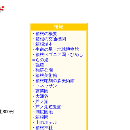
情報
・
箱根の概要
・
箱根の交通機関
・
箱根湯本
・
生命の星・地球博物館
・
箱根ベゴニア園・ひめし
ゃらの湯
・
強羅
・
強羅公園
・
箱根美術館
・
箱根彫刻の森美術館
・
ユネッサン
・
蓬莱園
・
大涌谷
・
芦ノ湖
・
芦ノ湖遊覧船
800円
・
湖尻園地
・
箱根園
・
山のホテル
・
箱根神社