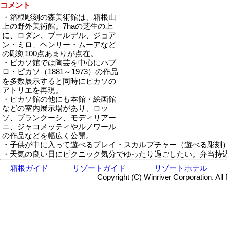
コメント
・箱根彫刻の森美術館は、箱根山
上の野外美術館。7haの芝生の上
に、ロダン、ブールデル、ジョア
ン・ミロ、ヘンリー・ムーアなど
の彫刻100点あまりが点在。
・ピカソ館では陶芸を中心にパブ
ロ・ピカソ（1881～1973）の作品
を多数展示すると同時にピカソの
アトリエを再現。
・ピカソ館の他にも本館・絵画館
などの室内展示場があり、ロッ
ソ、ブランクーシ、モディリアー
ニ、ジャコメッティやルノワール
の作品などを幅広く公開。
・子供が中に入って遊べるプレイ・スカルプチャー（遊べる彫刻
・天気の良い日にピクニック気分でゆったり過ごしたい。弁当持
箱根ガイド
リゾートガイド
リゾートホテル
Copyright (C) Winriver Corporation. All