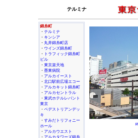
テルミナ
錦糸町
・
テルミナ
・
キンシア
・
丸井錦糸町店
・
ウインズ錦糸町
・
トラフィック錦糸町
ビル
・
東京楽天地
・
墨東病院
・
アルカイースト
・
北口駅前広場エコー
・
アルカキット錦糸町
・
アルカセントラル
・
東武ホテルレバント
東京
・
ペデストリアンデッ
キ
・
すみだトリフォニー
錦
ホール
・
アルカウエスト
・
アルカタワーズ錦糸