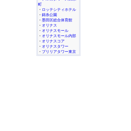
町
・
ロッテシティホテル
・
錦糸公園
・
墨田区総合体育館
・
オリナス
・
オリナスモール
・
オリナスモール内部
・
オリナスコア
・
オリナスタワー
・
ブリリアタワー東京