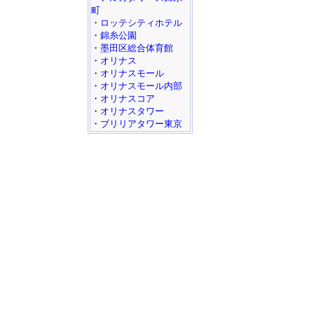
町
・
ロッテシティホテル
・
錦糸公園
・
墨田区総合体育館
・
オリナス
・
オリナスモール
・
オリナスモール内部
・
オリナスコア
・
オリナスタワー
・
ブリリアタワー東京