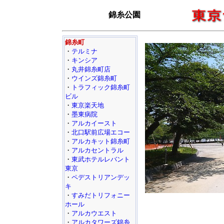
錦糸公園
錦糸町
・
テルミナ
・
キンシア
・
丸井錦糸町店
・
ウインズ錦糸町
・
トラフィック錦糸町
ビル
・
東京楽天地
・
墨東病院
・
アルカイースト
・
北口駅前広場エコー
・
アルカキット錦糸町
・
アルカセントラル
・
東武ホテルレバント
東京
・
ペデストリアンデッ
キ
・
すみだトリフォニー
ホール
・
アルカウエスト
・
アルカタワーズ錦糸