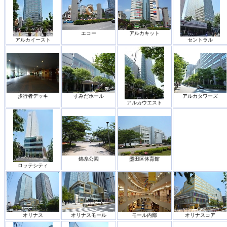
エコー
アルカキット
アルカイースト
セントラル
歩行者デッキ
すみだホール
アルカタワーズ
アルカウエスト
錦糸公園
墨田区体育館
ロッテシティ
オリナス
オリナスモール
モール内部
オリナスコア