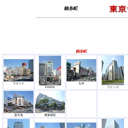
錦糸町
錦糸町
テルミナ
丸井
KINSIA
ウインズ
楽天地
墨東病院