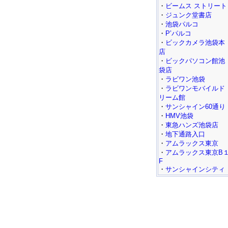
・
ビームス ストリート
・
ジュンク堂書店
・
池袋パルコ
・
P’パルコ
・
ビックカメラ池袋本
店
・
ビックパソコン館池
袋店
・
ラビワン池袋
・
ラビワンモバイルド
リーム館
・
サンシャイン60通り
・
HMV池袋
・
東急ハンズ池袋店
・
地下通路入口
・
アムラックス東京
・
アムラックス東京B
F
・
サンシャインシティ