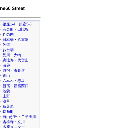
ne60 Street
・
銀座1-4
・
銀座5-8
・
有楽町
・
日比谷
・
丸の内
・
日本橋
・
八重洲
・
汐留
・
お台場
・
品川
・
大崎
・
恵比寿・代官山
・
渋谷
・
原宿・表参道
・
青山
・
六本木
・
赤坂
・
新宿
・
新宿西口
・
池袋
・
上野
・
浅草
・
秋葉原
・
錦糸町
・
自由が丘
・
二子玉川
・
吉祥寺
・
立川
・
多摩センター