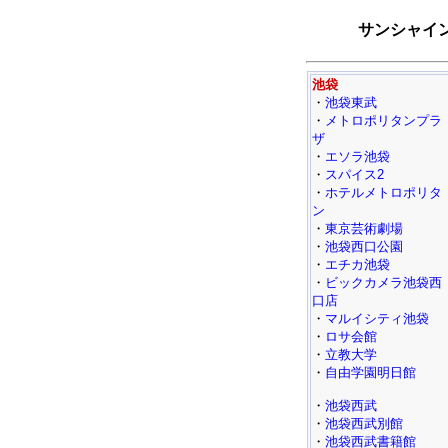
サンシャイン
池袋
・
池袋東武
・
メトロポリタンプラ
ザ
・
エソラ池袋
・
スパイス2
・
ホテルメトロポリタ
ン
・
東京芸術劇場
・
池袋西口公園
・
エチカ池袋
・
ビックカメラ池袋西
口店
・
マルイシティ池袋
・
ロサ会館
・
立教大学
・
自由学園明日館
・
池袋西武
・
池袋西武別館
・
池袋西武書籍館