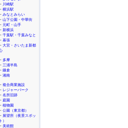
・
川崎駅
・
横浜駅
・
みなとみらい
・
山下公園・中華街
・
元町・山手
・
新横浜
・
千葉駅・千葉みなと
・
幕張
・
大宮・さいたま新都
心
・
多摩
・
三浦半島
・
鎌倉
・
湘南
・
複合商業施設
・
レジャーパーク
・
名所旧跡
・
庭園
・
植物園
・
公園（東京都）
・
展望所（夜景スポッ
ト）
・
美術館