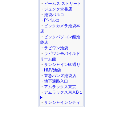
・
ビームス ストリート
・
ジュンク堂書店
・
池袋パルコ
・
P’パルコ
・
ビックカメラ池袋本
店
・
ビックパソコン館池
袋店
・
ラビワン池袋
・
ラビワンモバイルド
リーム館
・
サンシャイン60通り
・
HMV池袋
・
東急ハンズ池袋店
・
地下通路入口
・
アムラックス東京
・
アムラックス東京B１
F
・
サンシャインシティ