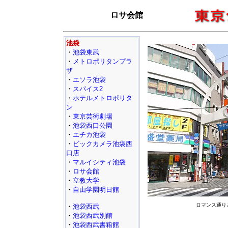
ロサ会館
池袋
・
池袋東武
・
メトロポリタンプラ
ザ
・
エソラ池袋
・
スパイス2
・
ホテルメトロポリタ
ン
・
東京芸術劇場
・
池袋西口公園
・
エチカ池袋
・
ビックカメラ池袋西
口店
・
マルイシティ池袋
・
ロサ会館
・
立教大学
・
自由学園明日館
ロマンス通り
・
池袋西武
・
池袋西武別館
・
池袋西武書籍館