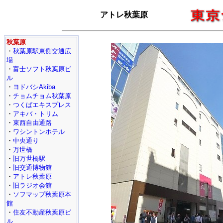
アトレ秋葉原
秋葉原
・
秋葉原駅東側交通広
場
・
富士ソフト秋葉原ビ
ル
・
ヨドバシAkiba
・
チョムチョム秋葉原
・
つくばエキスプレス
・
アキバ・トリム
・
東西自由通路
・
ワシントンホテル
・
中央通り
・
万世橋
・
旧万世橋駅
・
旧交通博物館
・
アトレ秋葉原
・
旧ラジオ会館
・
ソフマップ秋葉原本
館
・
住友不動産秋葉原ビ
ル