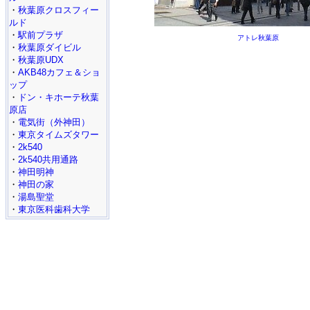
・
秋葉原クロスフィー
ルド
・
駅前プラザ
アトレ秋葉原
・
秋葉原ダイビル
・
秋葉原UDX
・
AKB48カフェ＆ショ
ップ
・
ドン・キホーテ秋葉
原店
・
電気街（外神田）
・
東京タイムズタワー
・
2k540
・
2k540共用通路
・
神田明神
・
神田の家
・
湯島聖堂
・
東京医科歯科大学