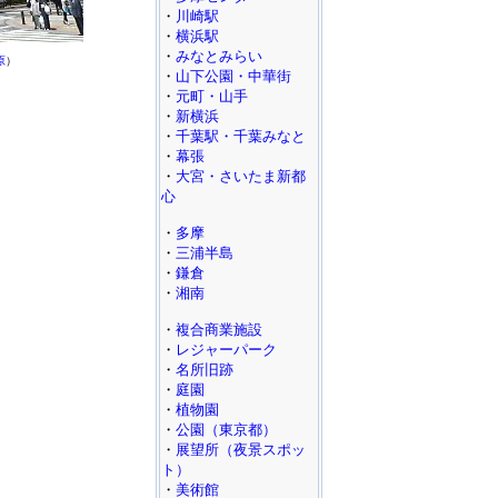
・
川崎駅
・
横浜駅
・
みなとみらい
原
）
・
山下公園・中華街
・
元町・山手
・
新横浜
・
千葉駅・千葉みなと
・
幕張
・
大宮・さいたま新都
心
・
多摩
・
三浦半島
・
鎌倉
・
湘南
・
複合商業施設
・
レジャーパーク
・
名所旧跡
・
庭園
・
植物園
・
公園（東京都）
・
展望所（夜景スポッ
ト）
・
美術館