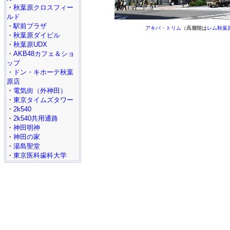
・
秋葉原クロスフィー
ルド
・
駅前プラザ
アキバ・トリム
（高層階は
レム秋葉
・
秋葉原ダイビル
・
秋葉原UDX
・
AKB48カフェ＆ショ
ップ
・
ドン・キホーテ秋葉
原店
・
電気街（外神田）
・
東京タイムズタワー
・
2k540
・
2k540共用通路
・
神田明神
・
神田の家
・
湯島聖堂
・
東京医科歯科大学