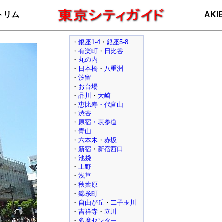
トリム
AKI
・
銀座1-4
・
銀座5-8
・
有楽町
・
日比谷
・
丸の内
・
日本橋
・
八重洲
・
汐留
・
お台場
・
品川
・
大崎
・
恵比寿・代官山
・
渋谷
・
原宿・表参道
・
青山
・
六本木
・
赤坂
・
新宿
・
新宿西口
・
池袋
・
上野
・
浅草
・
秋葉原
・
錦糸町
・
自由が丘
・
二子玉川
・
吉祥寺
・
立川
・
多摩センター