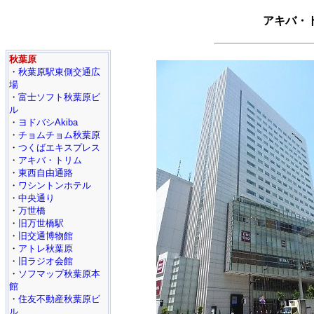
アキバ・
秋葉原
・
秋葉原駅東側交通広
場
・
富士ソフト秋葉原ビ
ル
・
ヨドバシAkiba
・
チョムチョム秋葉原
・
つくばエキスプレス
・
アキバ・トリム
・
東西自由通路
・
ワシントンホテル
・
中央通り
・
万世橋
・
旧万世橋駅
・
旧交通博物館
・
アトレ秋葉原
・
旧ラジオ会館
・
ソフマップ秋葉原本
館
・
住友不動産秋葉原ビ
ル