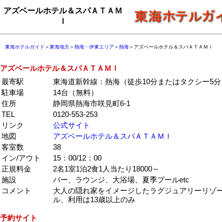
アズベールホテル＆スパＡＴＡＭ
Ｉ
東海ホテルガイド
＞
東海地方
＞
熱海・伊東エリア
＞
熱海
＞アズベールホテル＆スパＡＴＡＭＩ
アズベールホテル＆スパＡＴＡＭＩ
最寄駅
東海道新幹線：熱海（徒歩10分またはタクシー5分
駐車場
14台（無料）
住所
静岡県熱海市咲見町6-1
TEL
0120-553-253
リンク
公式サイト
地図
アズベールホテル＆スパＡＴＡＭＩ
客室数
38
イン/アウト
15：00/12：00
正規料金
2名1室1泊2食1人当たり18000～
施設
バー、ラウンジ、大浴場、夏季プールetc
コメント
大人の隠れ家をイメージしたラグジュアリーリゾ
ル、利用は13歳以上のみ
予約サイト