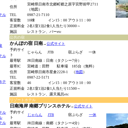
宮崎県日南市北郷町郷之原字宮野前甲2711
住所
（地図）
テル
TEL
0987-21-7110
客室数
10棟
イン15：00
アウト11：00
正規料金
2名1室1泊2食1人当たり30000～
施設
レストラン、バーetc
公共の宿
かんぽの宿 日南
→
公式サイト
泉
予約サイ
じゃらん
JTB
宿ぷらざ
一休
ト
テル
最寄駅
JR日南線：日南（タクシー7分）
最寄IC
宮崎道：田野 駐車場 185台（無料）
住所
宮崎県日南市星倉2228-1 （
地図
）
TEL
0987-22-5171
ホテ
客室数
46
イン15：00
アウト10：00
正規料金
2名1室1泊2食1人当たり11500～
施設
レストラン、露天風呂etc
リゾートホテル
日南海岸 南郷プリンスホテル
→
公式サイト
予約サイ
テル
じゃらん
JTB
宿ぷらざ
一休
ト
ル
テル
最寄駅
JR日南線：南郷（タクシー4分）