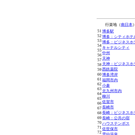
行楽地（
南日本
51
博多駅
52
博多：シティホテ
53
博多：ビジネスホ
54
キャナルシティ
55
中州
56
天神
57
天神：ビジネスホ
58
西鉄薬院
59
60
博多湾岸
61
福岡市内
62
小倉
63
北九州市内
64
柳川
65
佐賀市
66
長崎市
67
長崎：ビジネスホ
68
69
長崎：公共の宿
70
ハウステンボス
71
佐世保市
72
雲仙温泉