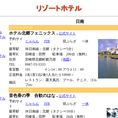
日南
）
リゾートホテル
ル
ホテル北郷フェニックス
→
公式サイト
テル
予約サイ
じゃらん
JTB
宿ぷらざ
一休
ト
最寄駅
JR日南線：北郷（タクシー5分）
最寄IC
宮崎道：田野 駐車場 200台（無料）
テル
住所
宮崎県北郷町郷乃原 （
地図
）
TEL
0987-55-3333
客室数
101
イン14：00
アウト11：00
正規料金
2名1室1泊2食1人当たり10000～
レストラン、露天風呂、プール、テニス、ゴル
施設
フetc
リゾートホテル
音色香の季 合歓のはな
→
公式サイト
テル
予約サイ
じゃらん
JTB
宿ぷらざ
一休
ト
最寄駅
JR日南線：北郷（タクシー10分）
最寄IC
宮崎道：田野 駐車場 20台（無料）