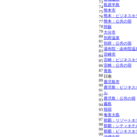
73
島原半島
74
熊本市
75
熊本：ビジネスホ
76
熊本：公共の宿
77
78
阿蘇
79
大分市
80
別府温泉
81
別府：公共の宿
82
湯布院・由布院温
83
宮崎市
84
宮崎：ビジネスホ
85
宮崎：公共の宿
86
87
青島
88
日南
89
鹿児島市
90
鹿児島：ビジネス
91
ル
92
鹿児島：公共の宿
93
霧島
94
指宿
95
96
奄美大島
97
那覇：リゾートホ
98
那覇：シティホテ
99
那覇：ビジネスホ
00
沖縄中部