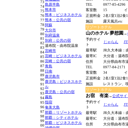
73
島原半島
TEL
0977-85-429
74
熊本市
客室数
15
イ
75
熊本：ビジネスホテル
76
正規料金
2名1室1泊2食
熊本：公共の宿
77
施設
露天風呂etc
78
阿蘇
リゾートホテル
79
大分市
山のホテル 夢想園
→
80
別府温泉
81
予約サイ
別府：公共の宿
じゃらん
JT
82
ト
湯布院・由布院温泉
83
最寄駅
JR久大本線：
宮崎市
84
宮崎：ビジネスホテル
最寄IC
大分道：湯布
85
宮崎：公共の宿
86
住所
大分県由布市湯
87
青島
TEL
0977-84-2171
88
日南
客室数
34
イ
89
鹿児島市
正規料金
2名1室1泊2食
90
鹿児島：ビジネスホテ
施設
レストラン、喫
91
ル
92
リゾートホテル
鹿児島：公共の宿
93
お宿 有楽
→
公式サイ
霧島
94
予約サイ
指宿
95
じゃらん
JT
96
ト
奄美大島
97
那覇：リゾートホテル
最寄駅
JR久大本線：
98
那覇：シティホテル
最寄IC
大分道：湯布
99
那覇：ビジネスホテル
住所
大分県由布市湯
00
沖縄中部