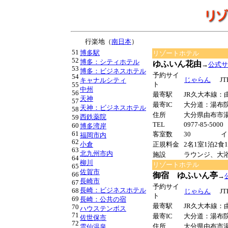
行楽地（
南日本
）
51
博多駅
リゾートホテル
52
博多：シティホテル
ゆふいん花由
→
公式サ
53
博多：ビジネスホテル
予約サイ
54
じゃらん
JT
キャナルシティ
ト
55
中州
56
最寄駅
JR久大本線：
天神
57
最寄IC
大分道：湯布
天神：ビジネスホテル
58
住所
大分県由布市湯
西鉄薬院
59
TEL
0977-85-500
60
博多湾岸
61
客室数
30
イ
福岡市内
62
小倉
正規料金
2名1室1泊2食
63
北九州市内
施設
ラウンジ、大浴
64
柳川
リゾートホテル
65
佐賀市
66
御宿 ゆふいん亭
→
長崎市
67
予約サイ
長崎：ビジネスホテル
68
じゃらん
JT
ト
69
長崎：公共の宿
最寄駅
JR久大本線：
70
ハウステンボス
71
最寄IC
大分道：湯布
佐世保市
72
住所
大分県由布市湯布
雲仙温泉