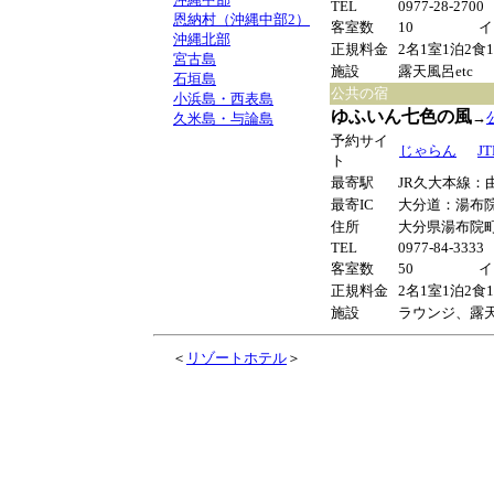
TEL
0977-28-270
恩納村（沖縄中部2）
客室数
10
イ
沖縄北部
正規料金
2名1室1泊2食
宮古島
施設
露天風呂etc
石垣島
公共の宿
小浜島・西表島
ゆふいん七色の風
→
久米島・与論島
予約サイ
じゃらん
JT
ト
最寄駅
JR久大本線：
最寄IC
大分道：湯布
住所
大分県湯布院町川
TEL
0977-84-3333
客室数
50
イ
正規料金
2名1室1泊2食
施設
ラウンジ、露天
＜
リゾートホテル
＞