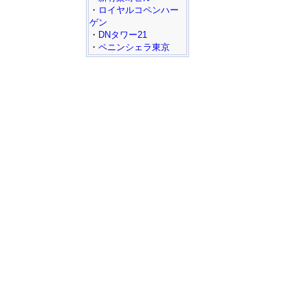
・
ロイヤルコペンハー
ゲン
・
DNタワー21
・
ペニンシェラ東京