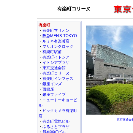
有楽町コリーヌ
有楽町
・
有楽町マリオン
・
阪急MEN'S TOKYO
・
ルミネ有楽町店
・
マリオンクロック
・
有楽町駅前
・
有楽町イトシア
・
イトシアプラザ
・
東京交通会館
・
有楽町コリーヌ
・
有楽町インフォス
・
銀座インズ
・
西銀座
・
銀座ファイブ
・
ニュートーキョービ
ル
・
ビックカメラ有楽町
店
東京交通会
・
有楽町電気ビル
・
ふるさとプラザ
・
新有楽町ビル