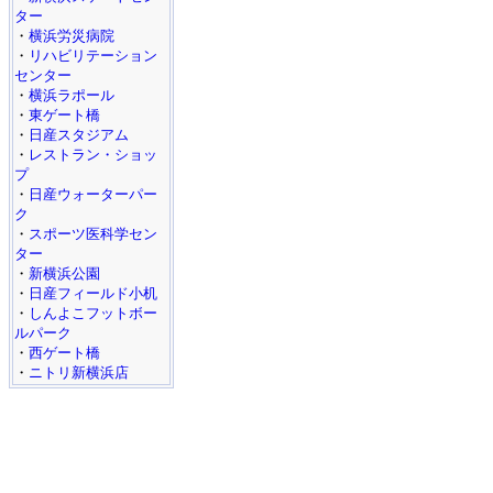
ター
・
横浜労災病院
・
リハビリテーション
センター
・
横浜ラポール
・
東ゲート橋
・
日産スタジアム
・
レストラン・ショッ
プ
・
日産ウォーターパー
ク
・
スポーツ医科学セン
ター
・
新横浜公園
・
日産フィールド小机
・
しんよこフットボー
ルパーク
・
西ゲート橋
・
ニトリ新横浜店