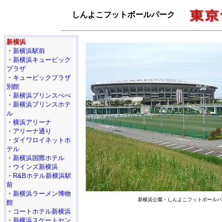
しんよこフットボールパーク
新横浜
・
新横浜駅前
・
新横浜キュービック
プラザ
・
キュービックプラザ
別館
・
新横浜プリンスぺぺ
・
新横浜プリンスホテ
ル
・
横浜アリーナ
・
アリーナ通り
・
ダイワロイネットホ
テル
・
新横浜国際ホテル
・
ウインズ新横浜
・
R&Bホテル新横浜駅
前
・
新横浜ラーメン博物
新横浜公園・しんよこフットボールパ
館
・
コートホテル新横浜
・
新横浜スケートセン