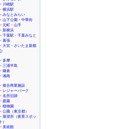
・
川崎駅
・
横浜駅
・
みなとみらい
・
山下公園・中華街
・
元町・山手
・
新横浜
・
千葉駅・千葉みなと
・
幕張
・
大宮・さいたま新都
心
・
多摩
・
三浦半島
・
鎌倉
・
湘南
・
複合商業施設
・
レジャーパーク
・
名所旧跡
・
庭園
・
植物園
・
公園（東京都）
・
展望所（夜景スポッ
ト）
・
美術館