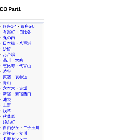
CO Part1
・
銀座1-4
・
銀座5-8
・
有楽町
・
日比谷
・
丸の内
・
日本橋
・
八重洲
・
汐留
・
お台場
・
品川
・
大崎
・
恵比寿・代官山
・
渋谷
・
原宿・表参道
・
青山
・
六本木
・
赤坂
・
新宿
・
新宿西口
・
池袋
・
上野
・
浅草
・
秋葉原
・
錦糸町
・
自由が丘
・
二子玉川
・
吉祥寺
・
立川
・
多摩センター