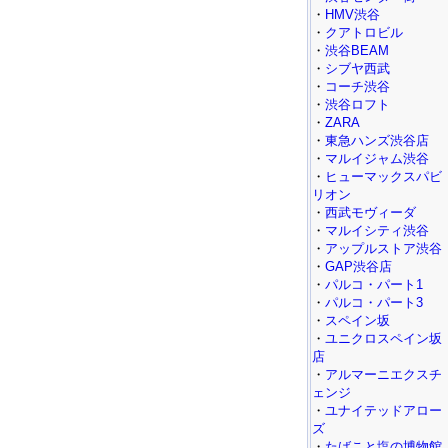
・
HMV渋谷
・
クアトロビル
・
渋谷BEAM
・
シブヤ西武
・
コーチ渋谷
・
渋谷ロフト
・
ZARA
・
東急ハンズ渋谷店
・
マルイジャム渋谷
・
ヒューマックスパビ
リオン
・
西武モヴィーダ
・
マルイシティ渋谷
・
アップルストア渋谷
・
GAP渋谷店
・
パルコ・パート1
・
パルコ・パート3
・
スペイン坂
・
ユニクロスペイン坂
店
・
アルマーニエクスチ
ェンジ
・
ユナイテッドアロー
ズ
・
たばこと塩の博物館