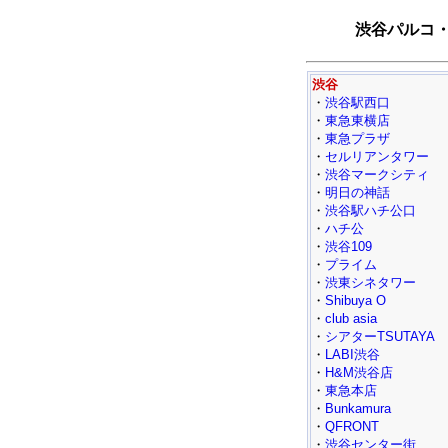
渋谷パルコ・
渋谷
・
渋谷駅西口
・
東急東横店
・
東急プラザ
・
セルリアンタワー
・
渋谷マークシティ
・
明日の神話
・
渋谷駅ハチ公口
・
ハチ公
・
渋谷109
・
プライム
・
渋東シネタワー
・
Shibuya O
・
club asia
・
シアターTSUTAYA
・
LABI渋谷
・
H&M渋谷店
・
東急本店
・
Bunkamura
・
QFRONT
・
渋谷センター街