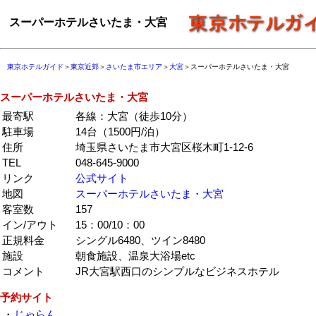
スーパーホテルさいたま・大宮
東京ホテルガイド
＞
東京近郊
＞
さいたま市エリア
＞
大宮
＞スーパーホテルさいたま・大宮
スーパーホテルさいたま・大宮
最寄駅
各線：大宮（徒歩10分）
駐車場
14台（1500円/泊）
住所
埼玉県さいたま市大宮区桜木町1-12-6
TEL
048-645-9000
リンク
公式サイト
地図
スーパーホテルさいたま・大宮
客室数
157
イン/アウト
15：00/10：00
正規料金
シングル6480、ツイン8480
施設
朝食施設、温泉大浴場etc
コメント
JR大宮駅西口のシンプルなビジネスホテル
予約サイト
・
じゃらん