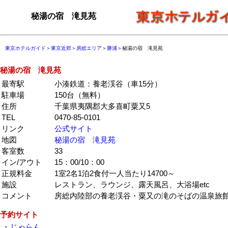
秘湯の宿 滝見苑
東京ホテルガイド
＞
東京近郊
＞
房総エリア
＞
勝浦
＞秘湯の宿 滝見苑
秘湯の宿 滝見苑
最寄駅
小湊鉄道：養老渓谷（車15分）
駐車場
150台（無料）
住所
千葉県夷隅郡大多喜町粟又5
TEL
0470-85-0101
リンク
公式サイト
地図
秘湯の宿 滝見苑
客室数
33
イン/アウト
15：00/10：00
正規料金
1室2名1泊2食付一人当たり14700～
施設
レストラン、ラウンジ、露天風呂、大浴場etc
コメント
房総内陸部の養老渓谷・粟又の滝のそばの温泉旅
予約サイト
・
じゃらん