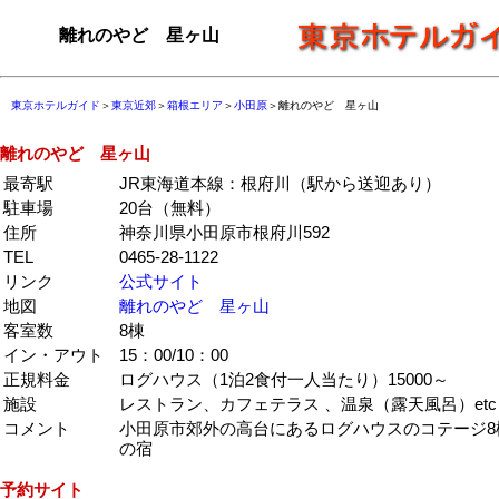
離れのやど 星ヶ山
東京ホテルガイド
＞
東京近郊
＞
箱根エリア
＞
小田原
＞離れのやど 星ヶ山
離れのやど 星ヶ山
最寄駅
JR東海道本線：根府川（駅から送迎あり）
駐車場
20台（無料）
住所
神奈川県小田原市根府川592
TEL
0465-28-1122
リンク
公式サイト
地図
離れのやど 星ヶ山
客室数
8棟
イン・アウト
15：00/10：00
正規料金
ログハウス（1泊2食付一人当たり）15000～
施設
レストラン、カフェテラス 、温泉（露天風呂）et
コメント
小田原市郊外の高台にあるログハウスのコテージ8
の宿
予約サイト