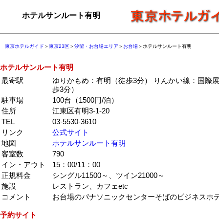
ホテルサンルート有明
東京ホテルガイド
＞
東京23区
＞
汐留・お台場エリア
＞
お台場
＞ホテルサンルート有明
ホテルサンルート有明
最寄駅
ゆりかもめ：有明（徒歩3分） りんかい線：国際
歩3分）
駐車場
100台（1500円/泊）
住所
江東区有明3-1-20
TEL
03-5530-3610
リンク
公式サイト
地図
ホテルサンルート有明
客室数
790
イン・アウト
15：00/11：00
正規料金
シングル11500～、ツイン21000～
施設
レストラン、カフェetc
コメント
お台場のパナソニックセンターそばのビジネスホ
予約サイト