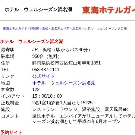
ホテル ウェルシーズン浜名湖
東海ホテルガイド
＞
静岡県
＞
浜松・浜名湖エリア
＞
浜名湖
＞ホテル ウェルシーズン浜名湖
ホテル ウェルシーズン浜名湖
最寄駅
JR：浜松（駅からバス40分）
駐車場
950台（無料）
住所
静岡県浜松市西区舘山町寺町1891
TEL
053-487-1111
リンク
公式サイト
地図
ホテル ウェルシーズン浜名湖
客室数
122
イン/アウト
15：00/10：00
正規料金
2名1室1泊2食1人当たり15225～
施設
レストラン、ラウンジ、温浴施設、露天風呂etc
コメント
遠鉄ホテル エンパイアがリニューアルしてホテ
シーズン浜名湖として平成21年6月オープン
予約サイト