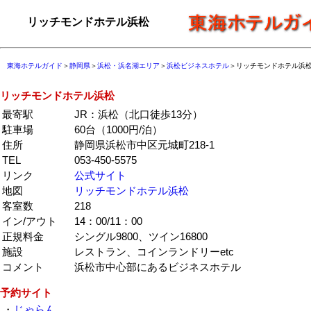
リッチモンドホテル浜松
東海ホテルガイド
＞
静岡県
＞
浜松・浜名湖エリア
＞
浜松ビジネスホテル
＞リッチモンドホテル浜
リッチモンドホテル浜松
最寄駅
JR：浜松（北口徒歩13分）
駐車場
60台（1000円/泊）
住所
静岡県浜松市中区元城町218-1
TEL
053-450-5575
リンク
公式サイト
地図
リッチモンドホテル浜松
客室数
218
イン/アウト
14：00/11：00
正規料金
シングル9800、ツイン16800
施設
レストラン、コインランドリーetc
コメント
浜松市中心部にあるビジネスホテル
予約サイト
・
じゃらん