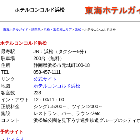
ホテルコンコルド浜松
東海ホテルガイド
＞
静岡県
＞
浜松・浜名湖エリア
＞
浜松
＞ホテルコンコルド浜松
ホテルコンコルド浜松
最寄駅
JR：浜松（タクシー5分）
駐車場
200台（無料）
住所
静岡県浜松市元城町109-18
TEL
053-457-1111
リンク
公式サイト
地図
ホテルコンコルド浜松
客室数
228
イン・アウト
12：00/11：00
正規料金
シングル5200～、ツイン12000～
施設
レストラン、バー、ラウンジetc
コメント
浜松城公園を見下ろす遠州鉄道グループのシティ
予約サイト
・
じゃらん