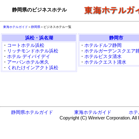
静岡県のビジネスホテル
東海ホテルガイド
＞
静岡県
＞ビジネスホテル一覧
浜松・浜名湖
静岡市
・
コートホテル浜松
・
ホテルドルフ静岡
・
リッチモンドホテル浜松
・
ホテルガーデンスクエア
・
ホテル デイバイデイ
・
ホテルビスタ清水
・
アーバンホテル米久
・
ホテルクエスト清水
・
くれたけインアクト浜松
静岡県ホテルガイド
東海ホテルガイド
ホテ
Copyright (C) Winriver Corporation. All