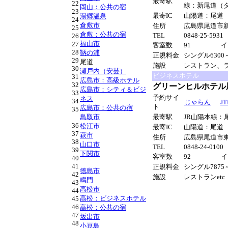
最寄駅
22
線：新尾道（
岡山：公共の宿
23
最寄IC
山陽道：尾
湯郷温泉
24
倉敷市
住所
広島県尾道市新浜
25
倉敷：公共の宿
TEL
0848-25-5931
26
福山市
27
客室数
91
イ
28
鞆の浦
正規料金
シングル6300
29
尾道
施設
レストラン、ラ
30
瀬戸内（安芸）
ビジネスホテル
31
広島市：高級ホテル
32
グリーンヒルホテル
広島市：シティ＆ビジ
33
予約サイ
ネス
34
じゃらん
JT
ト
広島市：公共の宿
35
鳥取市
最寄駅
JR山陽本線：
36
松江市
最寄IC
山陽道：尾道
37
萩市
住所
広島県尾道市東
38
山口市
TEL
0848-24-0100
39
下関市
客室数
92
イ
40
41
正規料金
シングル7875
徳島市
42
施設
レストランetc
鳴門
43
高松市
44
高松：ビジネスホテル
45
46
高松：公共の宿
47
坂出市
48
小豆島