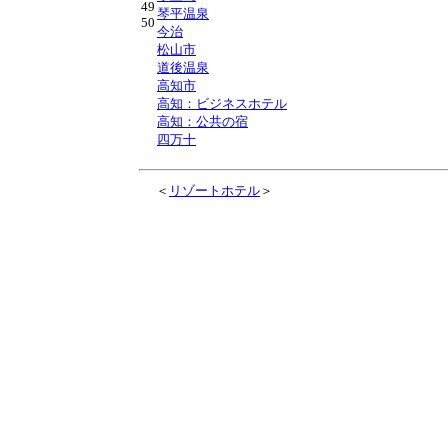
49
琴平温泉
50
今治
松山市
道後温泉
高知市
高知：ビジネスホテル
高知：公共の宿
四万十
＜
リゾートホテル
＞