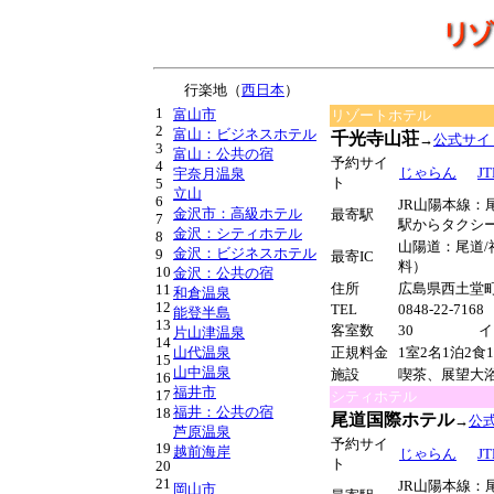
行楽地（
西日本
）
1
富山市
リゾートホテル
2
富山：ビジネスホテル
千光寺山荘
→
公式サイ
3
富山：公共の宿
予約サイ
4
じゃらん
JT
宇奈月温泉
ト
5
立山
6
JR山陽本線
金沢市：高級ホテル
最寄駅
7
駅からタクシー
金沢：シティホテル
8
山陽道：尾
金沢：ビジネスホテル
9
最寄IC
料）
10
金沢：公共の宿
住所
広島県西土堂町1
11
和倉温泉
12
TEL
0848-22-7168
能登半島
13
客室数
30
イ
片山津温泉
14
山代温泉
正規料金
1室2名1泊2食
15
山中温泉
施設
喫茶、展望大浴
16
福井市
17
シティホテル
福井：公共の宿
18
尾道国際ホテル
→
公
芦原温泉
予約サイ
19
越前海岸
じゃらん
JT
ト
20
21
JR山陽本線：
岡山市