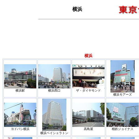
横浜
横浜
横浜駅
横浜西口
ザ・ダイヤモンド
横浜モアーズ
ヨドバシ横浜
高島屋
相鉄ジョイナス
横浜ベイシェラトン