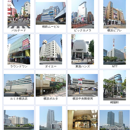
相鉄ムービル
パルナード
ビックカメラ
横浜ビブレ
ラウンドワン
ダイエー
東急ハンズ
NTT
ルミネ横浜店
横浜ポルタ
横浜中央郵便局
崎陽軒