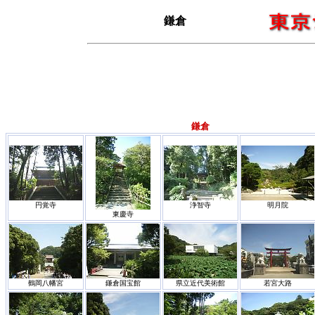
鎌倉
鎌倉
円覚寺
浄智寺
明月院
東慶寺
鶴岡八幡宮
鎌倉国宝館
県立近代美術館
若宮大路