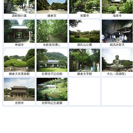
源頼朝の墓
鎌倉宮
覚園寺
瑞泉寺
寿福寺
化粧坂切通し
源氏山公園
銭洗弁財天
鎌倉大谷美術館
吉屋信子記念館
鎌倉文学館
大仏（高徳院）
光明寺
光明寺記主庭園