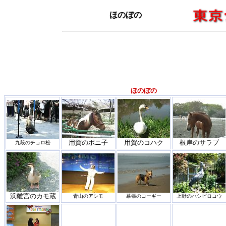
ほのぼの
ほのぼの
用賀のポニ子
用賀のコハク
根岸のサラブ
九段のチョロ松
浜離宮のカモ蔵
青山のアシモ
幕張のコーギー
上野のハシビロコウ