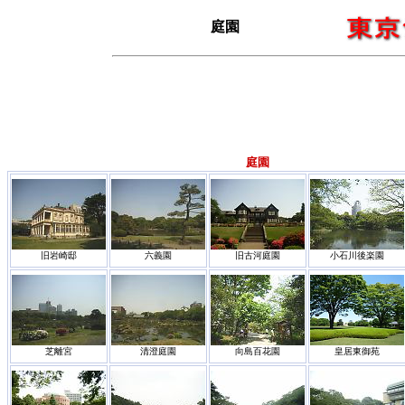
庭園
庭園
旧岩崎邸
六義園
旧古河庭園
小石川後楽園
芝離宮
清澄庭園
向島百花園
皇居東御苑