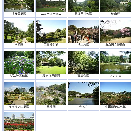
旧安田庭園
ニューオータニ
新江戸川公園
椿山荘
八芳園
五島美術館
池上梅園
東京国立博物館
明治神宮御苑
殿ヶ谷戸庭園
実篤公園
アンジェ
イタリア山庭園
三溪園
称名寺
生田緑地ばら苑